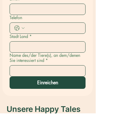
Telefon
Stadt Land
*
Name des/der Tiere(s), an dem/denen
Sie interessiert sind
*
Einreichen
Unsere Happy Tales
Wir haben über 150 Hunden geholfen,
ein dauerhaftes Zuhause zu finden und
sowohl den Hunden als auch ihren