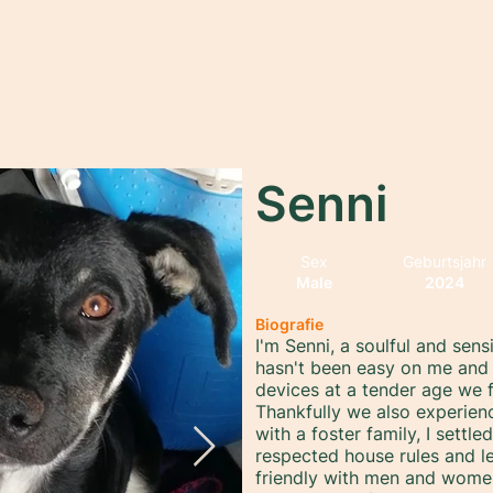
rtseite
Über uns
Adopt
Sponsor
Spenden
M
Senni
Sex
Geburtsjahr
Male
2024
Biografie
I'm Senni, a soulful and sensi
hasn't been easy on me and m
devices at a tender age we f
Thankfully we also experie
with a foster family, I settle
respected house rules and le
friendly with men and women