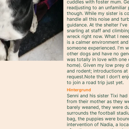
cuddles with foster mum. Ge
readjusting to an unfamilia
though. While my sister is c
handle all this noise and tu
guidance. At the shelter I've
snarling at staff and climbin
wreck right now. What I nee
is a calmer environment and
someone experienced. I'm we
other dogs and have no gende
was totally in love with one
home). Given my low prey dr
and rodent; introductions at
request.Note that I don't en
to join a road trip just yet.
Hintergrund
Senni and his sister Tixi had 
from their mother as they w
barely weaned, they were d
surrounds the football stadi
bag, the puppies were bound 
intervention of Nadia, a loc