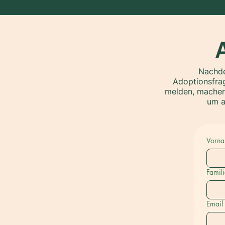
Nachde
Adoptionsfrag
melden, machen 
um a
Vorn
Famil
Email