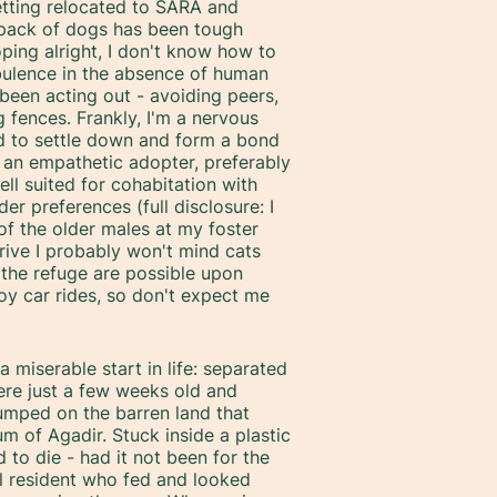
tting relocated to SARA and
r pack of dogs has been tough
oping alright, I don't know how to
rbulence in the absence of human
 been acting out - avoiding peers,
g fences. Frankly, I'm a nervous
d to settle down and form a bond
 an empathetic adopter, preferably
ll suited for cohabitation with
r preferences (full disclosure: I
 of the older males at my foster
ive I probably won't mind cats
 the refuge are possible upon
joy car rides, so don't expect me
a miserable start in life: separated
ere just a few weeks old and
umped on the barren land that
um of Agadir. Stuck inside a plastic
to die - had it not been for the
al resident who fed and looked