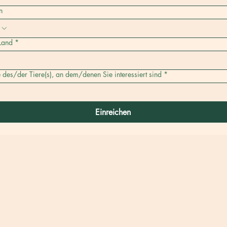
n
 Land
*
des/der Tiere(s), an dem/denen Sie interessiert sind
*
Einreichen