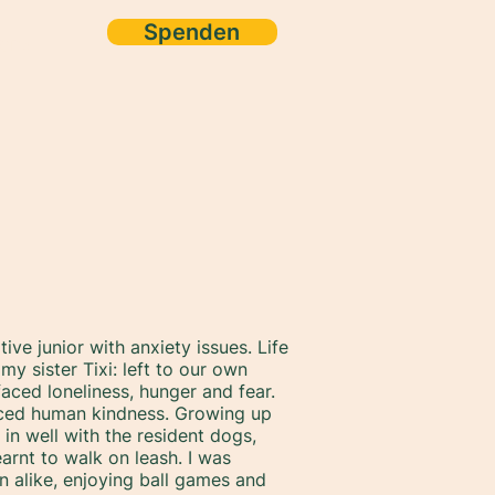
Spenden
ore
tive junior with anxiety issues. Life
y sister Tixi: left to our own
aced loneliness, hunger and fear.
nced human kindness. Growing up
d in well with the resident dogs,
arnt to walk on leash. I was
 alike, enjoying ball games and