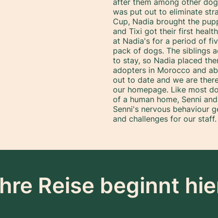
after them among other dog
was put out to eliminate stra
Cup, Nadia brought the pupp
and Tixi got their first hea
at Nadia's for a period of f
pack of dogs. The siblings 
to stay, so Nadia placed th
adopters in Morocco and ab
out to date and we are ther
our homepage. Like most do
of a human home, Senni and Tix
Senni's nervous behaviour g
and challenges for our staff.
Ihre Reise beginnt hie