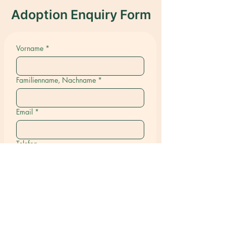
Adoption Enquiry Form
Vorname
*
Familienname, Nachname
*
Email
*
Telefon
Stadt Land
*
Name des/der Tiere(s), an dem/denen
Sie interessiert sind
*