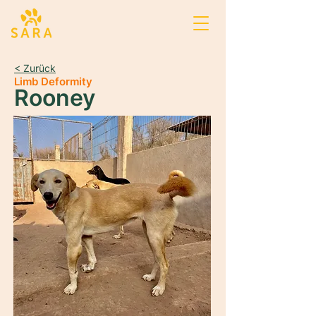
< Zurück
Limb Deformity
Rooney