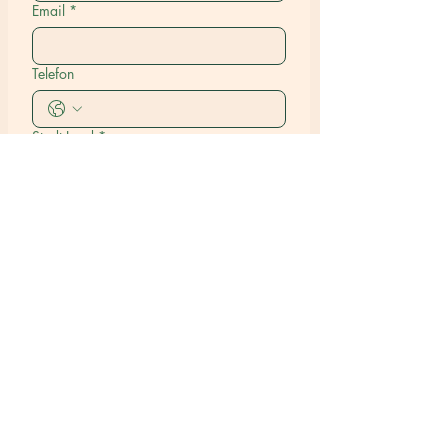
Email
*
Telefon
Stadt Land
*
Name des/der Tiere(s), an dem/denen
Sie interessiert sind
*
Einreichen
Unsere Happy Tales
Wir haben über 150 Hunden geholfen,
ein dauerhaftes Zuhause zu finden und