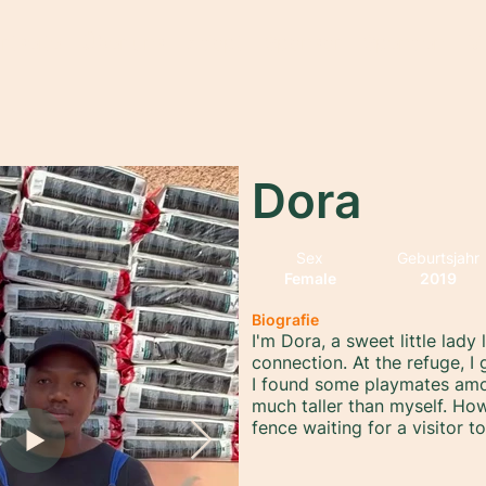
rtseite
Über uns
Adopt
Sponsor
Spenden
M
Dora
Sex
Geburtsjahr
Female
2019
Biografie
I'm Dora, a sweet little lady
connection. At the refuge, I
I found some playmates amo
much taller than myself. How
fence waiting for a visitor 