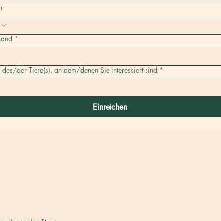
n
 Land
*
des/der Tiere(s), an dem/denen Sie interessiert sind
*
Einreichen