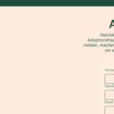
Nachde
Adoptionsfrag
melden, machen 
um a
Vorn
Famil
Email