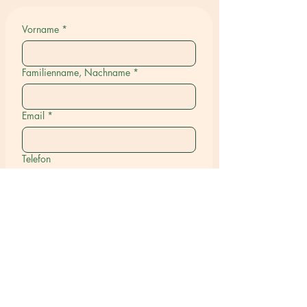
Vorname
*
Familienname, Nachname
*
Email
*
Telefon
Stadt Land
*
Name des/der Tiere(s), an dem/denen
Sie interessiert sind
*