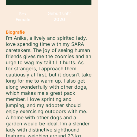
Geburtsjahr
Sex
2020
Female
Biografie
I’m Anika, a lively and spirited lady. I
love spending time with my SARA
caretakers. The joy of seeing human
friends gives me the zoomies and an
urge to wag my tail til it hurts. As
for strangers, I approach them
cautiously at first, but it doesn't take
long for me to warm up. I also get
along wonderfully with other dogs,
which makes me a great pack
member. I love sprinting and
jumping, and my adopter should
enjoy exercising outdoors with me.
A home with other dogs and a
garden would be ideal. I'm a slender
lady with distinctive sighthound
features, weighing around 23 kg.