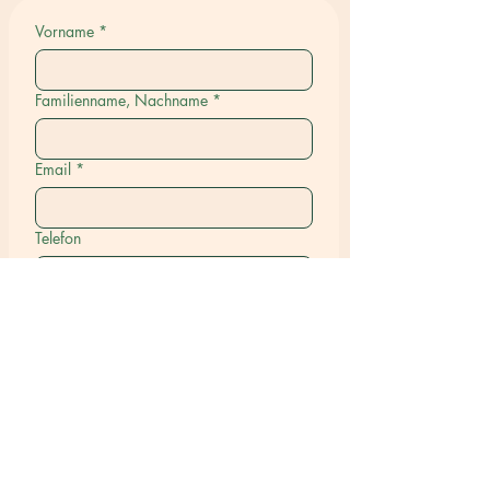
Vorname
*
Familienname, Nachname
*
Email
*
Telefon
Stadt Land
*
Name des/der Tiere(s), an dem/denen
Sie interessiert sind
*
Einreichen